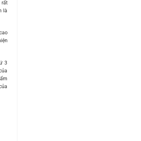
 rất
h là
 cao
hiện
ứ 3
 của
phẩm
 của