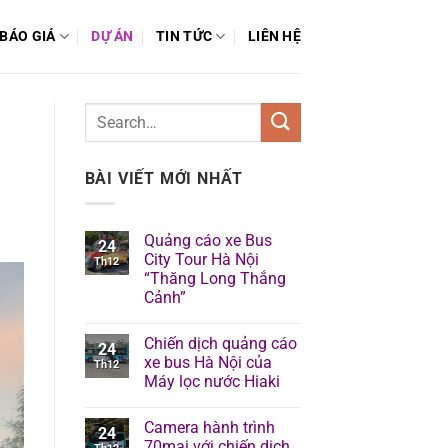
BÁO GIÁ
DỰ ÁN
TIN TỨC
LIÊN HỆ
BÀI VIẾT MỚI NHẤT
Quảng cáo xe Bus
24
City Tour Hà Nội
Th12
“Thăng Long Thắng
Cảnh”
Chiến dịch quảng cáo
24
xe bus Hà Nội của
Th12
Máy lọc nước Hiaki
Camera hành trình
24
70mai với chiến dịch