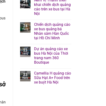
Nem Vị Thanh triển
ịch
24
khai chiến dịch quảng
Th12
cáo trên xe bus tại Hà
Nội
 bus
Chiến dịch quảng cáo
24
xe bus quảng bá
Th12
Nhân sâm Hàn Quốc
tại Hồ Chí Minh
Dự án quảng cáo xe
23
bus Hà Nội của Thời
Th12
trang nam 360
Boutique
Camellia H quảng cáo
23
Sữa Hạt A+ Food trên
Th12
xe buýt Hà Nội
sở
nhân