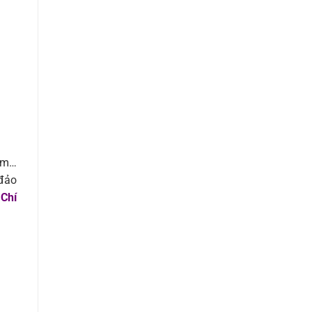
âm…
đảo
 Chí