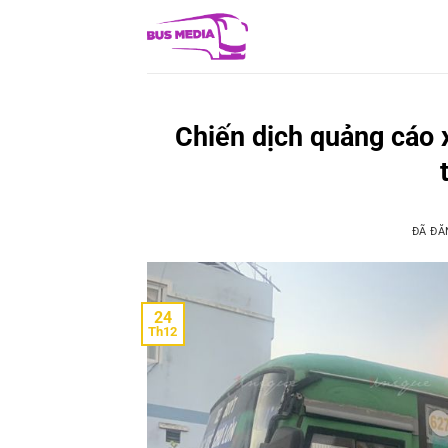
Chuyển
đến
nội
dung
Chiến dịch quảng cáo
ĐÃ Đ
24
Th12