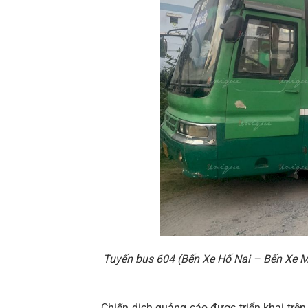
Tuyến bus 604 (Bến Xe Hố Nai – Bến Xe M
Chiến dịch quảng cáo được triển khai trê