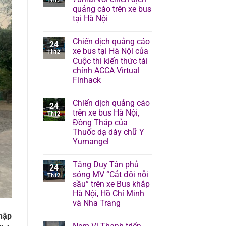
Th12
quảng cáo trên xe bus
tại Hà Nội
Chiến dịch quảng cáo
24
xe bus tại Hà Nội của
Th12
Cuộc thi kiến thức tài
chính ACCA Virtual
Finhack
Chiến dịch quảng cáo
24
trên xe bus Hà Nội,
Th12
Đồng Tháp của
Thuốc dạ dày chữ Y
Yumangel
Tăng Duy Tân phủ
24
sóng MV “Cắt đôi nỗi
Th12
sầu” trên xe Bus khắp
Hà Nội, Hồ Chí Minh
và Nha Trang
nhập