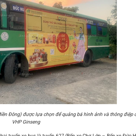
iền Đông) được lựa chọn để quảng bá hình ảnh và thông điệp 
VHP Ginseng
n hai tuyến xe bus là tuyến 627 (Bến xe Chợ Lớn – Bến xe Đức 