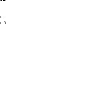
 dịp
 tổ