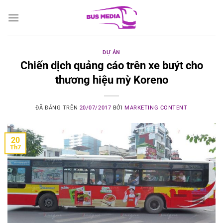
Chuyển
đến
nội
dung
DỰ ÁN
Chiến dịch quảng cáo trên xe buýt cho
thương hiệu mỳ Koreno
ĐÃ ĐĂNG TRÊN
20/07/2017
BỞI
MARKETING CONTENT
20
Th7