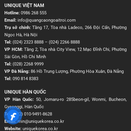
UNIQUE VIỆT NAM
Hotline:
0986 268 555
Email:
info@quangcaongoaitroi.com
Trụ sở chính:
Tầng 17, Tòa nhà Ladeco, 266 Đội Cấn, Phường
Ngọc Hà, Hà Nội
Tel:
(024) 2323 8888
–
(024) 2266 8888
VP HCM:
Tầng 2, Tòa nhà City View, 12 Mạc Đĩnh Chi, Phường
Sài Gòn, Hồ Chí Minh
Tel:
(028) 2268 9999
VP Đà Nẵng:
86 Hồ Trung Lượng, Phường Hòa Xuân, Đà Nẵng
Tel:
090 814 8383
UNIQUE HÀN QUỐC
VP Hàn Quốc:
50, Jomaru-ro 285beon-gil, Wonmi, Bucheon,
Gyeonggi, Hàn Quốc
Tel:
(+82) 010-9491-8628
Email:
min@uniquekorea.co.kr
Website:
uniquekorea.co.kr