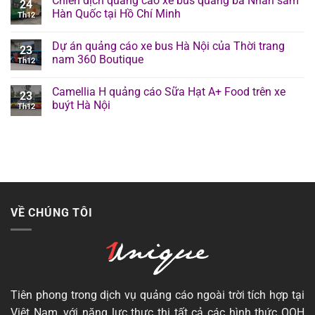
Chiến dịch quảng cáo xe bus quảng bá Nhân sâm
24
Hàn Quốc tại Hồ Chí Minh
Th12
Dự án quảng cáo xe bus Hà Nội của Thời trang
23
nam 360 Boutique
Th12
Camellia H quảng cáo Sữa Hạt A+ Food trên xe
23
buýt Hà Nội
Th12
VỀ CHÚNG TÔI
Tiên phong trong dịch vụ quảng cáo ngoài trời tích hợp tại
Việt Nam, với năng lực thực thi tất cả các hình thức OOH