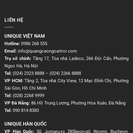
LIÊN HỆ
UNIQUE VIỆT NAM
Hotline:
0986 268 555
Email:
info@quangcaongoaitroi.com
Trụ sở chính:
Tầng 17, Tòa nhà Ladeco, 266 Đội Cấn, Phường
Ngọc Hà, Hà Nội
Tel:
(024) 2323 8888
–
(024) 2266 8888
VP HCM:
Tầng 2, Tòa nhà City View, 12 Mạc Đĩnh Chi, Phường
Sài Gòn, Hồ Chí Minh
Tel:
(028) 2268 9999
VP Đà Nẵng:
86 Hồ Trung Lượng, Phường Hòa Xuân, Đà Nẵng
Tel:
090 814 8383
UNIQUE HÀN QUỐC
VP Hàn Quốc:
50, Jomaru-ro 285beon-gil, Wonmi, Bucheon,