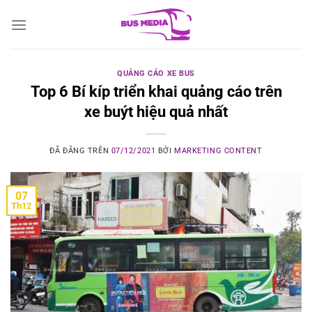
Chuyển
đến
nội
dung
QUẢNG CÁO XE BUS
Top 6 Bí kíp triển khai quảng cáo trên
xe buýt hiệu quả nhất
ĐÃ ĐĂNG TRÊN
07/12/2021
BỞI
MARKETING CONTENT
07
Th12