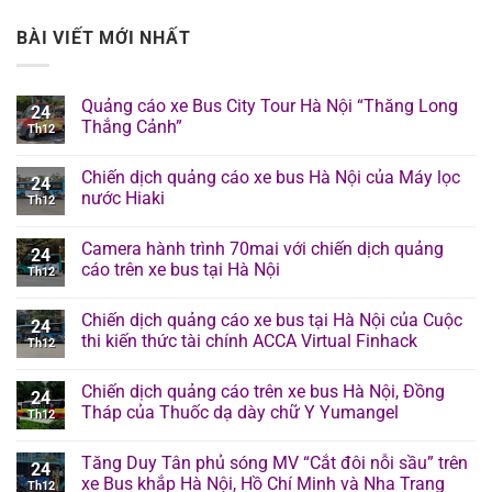
BÀI VIẾT MỚI NHẤT
Quảng cáo xe Bus City Tour Hà Nội “Thăng Long
24
Thắng Cảnh”
Th12
Chiến dịch quảng cáo xe bus Hà Nội của Máy lọc
24
nước Hiaki
Th12
Camera hành trình 70mai với chiến dịch quảng
24
cáo trên xe bus tại Hà Nội
Th12
Chiến dịch quảng cáo xe bus tại Hà Nội của Cuộc
24
thi kiến thức tài chính ACCA Virtual Finhack
Th12
Chiến dịch quảng cáo trên xe bus Hà Nội, Đồng
24
Tháp của Thuốc dạ dày chữ Y Yumangel
Th12
Tăng Duy Tân phủ sóng MV “Cắt đôi nỗi sầu” trên
24
xe Bus khắp Hà Nội, Hồ Chí Minh và Nha Trang
Th12