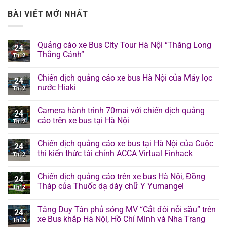
BÀI VIẾT MỚI NHẤT
Quảng cáo xe Bus City Tour Hà Nội “Thăng Long
24
Thắng Cảnh”
Th12
Chiến dịch quảng cáo xe bus Hà Nội của Máy lọc
24
nước Hiaki
Th12
Camera hành trình 70mai với chiến dịch quảng
24
cáo trên xe bus tại Hà Nội
Th12
Chiến dịch quảng cáo xe bus tại Hà Nội của Cuộc
24
thi kiến thức tài chính ACCA Virtual Finhack
Th12
Chiến dịch quảng cáo trên xe bus Hà Nội, Đồng
24
Tháp của Thuốc dạ dày chữ Y Yumangel
Th12
Tăng Duy Tân phủ sóng MV “Cắt đôi nỗi sầu” trên
24
xe Bus khắp Hà Nội, Hồ Chí Minh và Nha Trang
Th12