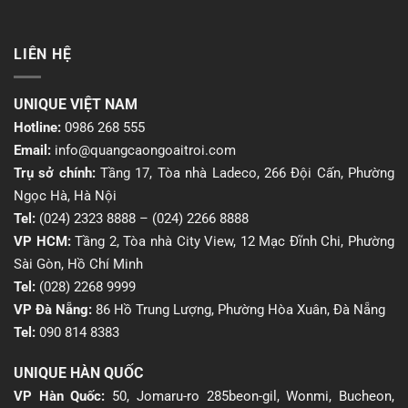
LIÊN HỆ
UNIQUE VIỆT NAM
Hotline:
0986 268 555
Email:
info@quangcaongoaitroi.com
Trụ sở chính:
Tầng 17, Tòa nhà Ladeco, 266 Đội Cấn, Phường
Ngọc Hà, Hà Nội
Tel:
(024) 2323 8888
–
(024) 2266 8888
VP HCM:
Tầng 2, Tòa nhà City View, 12 Mạc Đĩnh Chi, Phường
Sài Gòn, Hồ Chí Minh
Tel:
(028) 2268 9999
VP Đà Nẵng:
86 Hồ Trung Lượng, Phường Hòa Xuân, Đà Nẵng
Tel:
090 814 8383
UNIQUE HÀN QUỐC
VP Hàn Quốc:
50, Jomaru-ro 285beon-gil, Wonmi, Bucheon,