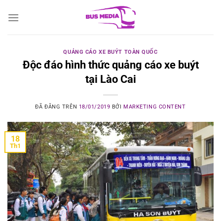
Chuyển
đến
nội
dung
QUẢNG CÁO XE BUÝT TOÀN QUỐC
Độc đáo hình thức quảng cáo xe buýt
tại Lào Cai
ĐÃ ĐĂNG TRÊN
18/01/2019
BỞI
MARKETING CONTENT
18
Th1