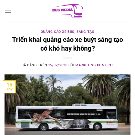
Chuyển
đến
nội
dung
QUẢNG CÁO XE BUS
,
SÁNG TẠO
Triển khai quảng cáo xe buýt sáng tạo
có khó hay không?
ĐÃ ĐĂNG TRÊN
15/02/2020
BỞI
MARKETING CONTENT
15
Th2