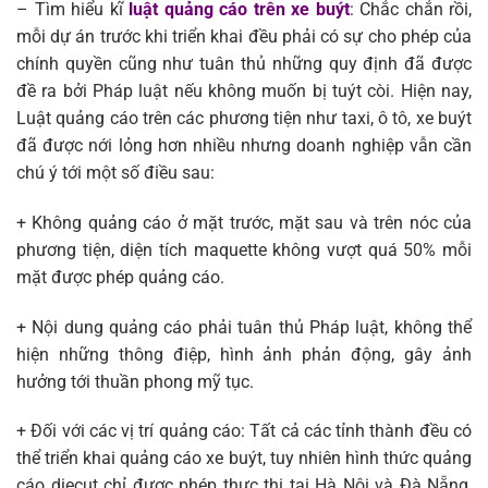
– Tìm hiểu kĩ
luật quảng cáo trên xe buýt
: Chắc chắn rồi,
mỗi dự án trước khi triển khai đều phải có sự cho phép của
chính quyền cũng như tuân thủ những quy định đã được
đề ra bởi Pháp luật nếu không muốn bị tuýt còi. Hiện nay,
Luật quảng cáo trên các phương tiện như taxi, ô tô, xe buýt
đã được nới lỏng hơn nhiều nhưng doanh nghiệp vẫn cần
chú ý tới một số điều sau:
+ Không quảng cáo ở mặt trước, mặt sau và trên nóc của
phương tiện, diện tích maquette không vượt quá 50% mỗi
mặt được phép quảng cáo.
+ Nội dung quảng cáo phải tuân thủ Pháp luật, không thể
hiện những thông điệp, hình ảnh phản động, gây ảnh
hưởng tới thuần phong mỹ tục.
+ Đối với các vị trí quảng cáo: Tất cả các tỉnh thành đều có
thể triển khai quảng cáo xe buýt, tuy nhiên hình thức quảng
cáo diecut chỉ được phép thực thi tại Hà Nội và Đà Nẵng,