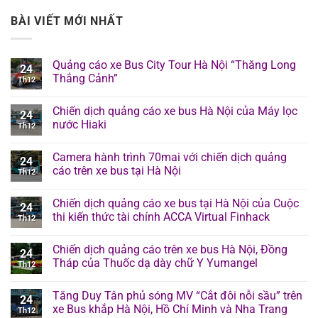
BÀI VIẾT MỚI NHẤT
Quảng cáo xe Bus City Tour Hà Nội “Thăng Long
24
Thắng Cảnh”
Th12
Chiến dịch quảng cáo xe bus Hà Nội của Máy lọc
24
nước Hiaki
Th12
Camera hành trình 70mai với chiến dịch quảng
24
cáo trên xe bus tại Hà Nội
Th12
Chiến dịch quảng cáo xe bus tại Hà Nội của Cuộc
24
thi kiến thức tài chính ACCA Virtual Finhack
Th12
Chiến dịch quảng cáo trên xe bus Hà Nội, Đồng
24
Tháp của Thuốc dạ dày chữ Y Yumangel
Th12
Tăng Duy Tân phủ sóng MV “Cắt đôi nỗi sầu” trên
24
xe Bus khắp Hà Nội, Hồ Chí Minh và Nha Trang
Th12