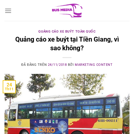
Chuyển
đến
nội
dung
QUẢNG CÁO XE BUÝT TOÀN QUỐC
Quảng cáo xe buýt tại Tiền Giang, vì
sao không?
ĐÃ ĐĂNG TRÊN
24/11/2018
BỞI
MARKETING CONTENT
24
Th11