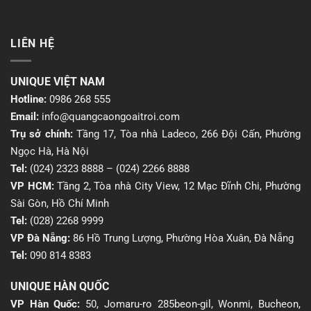
LIÊN HỆ
UNIQUE VIỆT NAM
Hotline:
0986 268 555
Email:
info@quangcaongoaitroi.com
Trụ sở chính:
Tầng 17, Tòa nhà Ladeco, 266 Đội Cấn, Phường
Ngọc Hà, Hà Nội
Tel:
(024) 2323 8888
–
(024) 2266 8888
VP HCM:
Tầng 2, Tòa nhà City View, 12 Mạc Đĩnh Chi, Phường
Sài Gòn, Hồ Chí Minh
Tel:
(028) 2268 9999
VP Đà Nẵng:
86 Hồ Trung Lượng, Phường Hòa Xuân, Đà Nẵng
Tel:
090 814 8383
UNIQUE HÀN QUỐC
VP Hàn Quốc:
50, Jomaru-ro 285beon-gil, Wonmi, Bucheon,