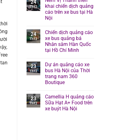
Nem Vị Thanh triển
t
24
khai chiến dịch quảng
Th12
cáo trên xe bus tại Hà
Nội
thời
hông
Chiến dịch quảng cáo
24
xe bus quảng bá
gười
Th12
Nhân sâm Hàn Quốc
vậy,
tại Hồ Chí Minh
Free
tan
Dự án quảng cáo xe
23
bus Hà Nội của Thời
Th12
trang nam 360
Boutique
Camellia H quảng cáo
23
Sữa Hạt A+ Food trên
Th12
xe buýt Hà Nội