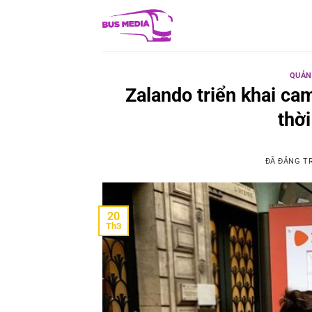
Chuyển
đến
nội
dung
QUẢN
Zalando triển khai ca
thời
ĐÃ ĐĂNG T
20
Th3