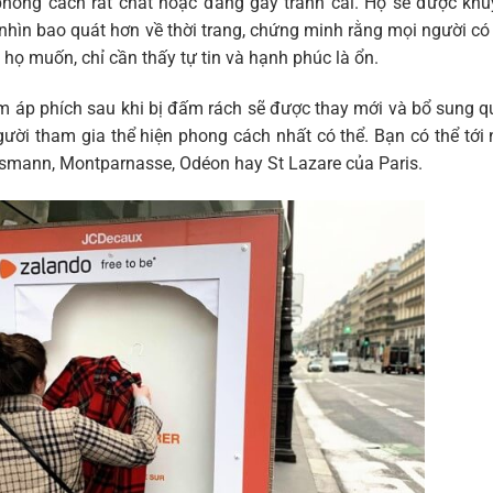
phong cách rất chất hoặc đang gây tranh cãi. Họ sẽ được kh
nhìn bao quát hơn về thời trang, chứng minh rằng mọi người có
họ muốn, chỉ cần thấy tự tin và hạnh phúc là ổn.
tấm áp phích sau khi bị đấm rách sẽ được thay mới và bổ sung 
gười tham gia thể hiện phong cách nhất có thể. Bạn có thể tới
ussmann, Montparnasse, Odéon hay St Lazare của Paris.