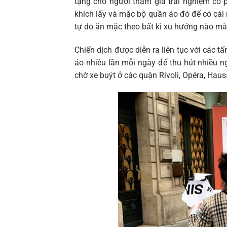
tặng cho người tham gia trải nghiệm có 
khích lấy và mặc bộ quần áo đó để có cái 
tự do ăn mặc theo bất kì xu hướng nào mà 
Chiến dịch được diễn ra liên tục với các 
áo nhiều lần mỗi ngày để thu hút nhiều n
chờ xe buýt ở các quận Rivoli, Opéra, Ha