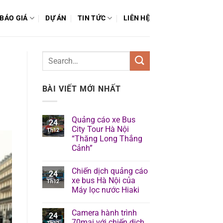
BÁO GIÁ
DỰ ÁN
TIN TỨC
LIÊN HỆ
BÀI VIẾT MỚI NHẤT
Quảng cáo xe Bus
24
City Tour Hà Nội
Th12
“Thăng Long Thắng
Cảnh”
Chiến dịch quảng cáo
24
xe bus Hà Nội của
Th12
Máy lọc nước Hiaki
Camera hành trình
24
70mai với chiến dịch