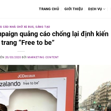
TRANG CHỦ
GIỚI THIỆU
DỊCH VỤ
G CÁO NHÀ CHỜ XE BUS
,
SÁNG TẠO
mpaign quảng cáo chống lại định kiến
 trang “Free to be”
RÊN
20/03/2020
BỞI
MARKETING CONTENT