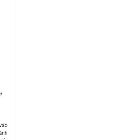
i
 vào
dành