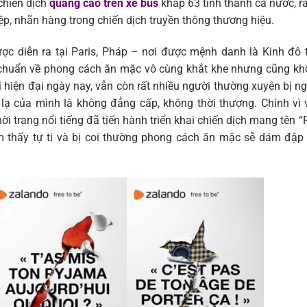
 chiến dịch
quảng cáo trên xe bus
khắp 63 tỉnh thành cả nước, rấ
, nhãn hàng trong chiến dịch truyền thông thương hiệu.
ợc diễn ra tại Paris, Pháp – nơi được mệnh danh là Kinh đô 
uy chuẩn về phong cách ăn mặc vô cùng khắt khe nhưng cũng k
 hiện đại ngày nay, vẫn còn rất nhiều người thường xuyên bị n
lạ của mình là không đẳng cấp, không thời thượng. Chính vì 
 trang nổi tiếng đã tiến hành triển khai chiến dịch mang tên “
thấy tự ti và bị coi thường phong cách ăn mặc sẽ dám đập 