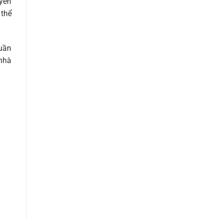
uyến
 thể
quần
 nhà