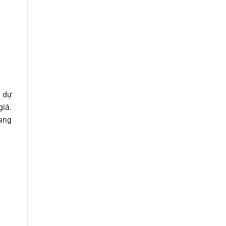
ộ dự
giá.
mang