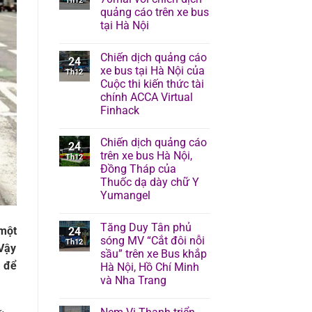
Th12
quảng cáo trên xe bus
tại Hà Nội
Chiến dịch quảng cáo
24
xe bus tại Hà Nội của
Th12
Cuộc thi kiến thức tài
chính ACCA Virtual
Finhack
Chiến dịch quảng cáo
24
trên xe bus Hà Nội,
Th12
Đồng Tháp của
Thuốc dạ dày chữ Y
Yumangel
Tăng Duy Tân phủ
 một
24
sóng MV “Cắt đôi nỗi
Th12
 Vậy
sầu” trên xe Bus khắp
t để
Hà Nội, Hồ Chí Minh
và Nha Trang