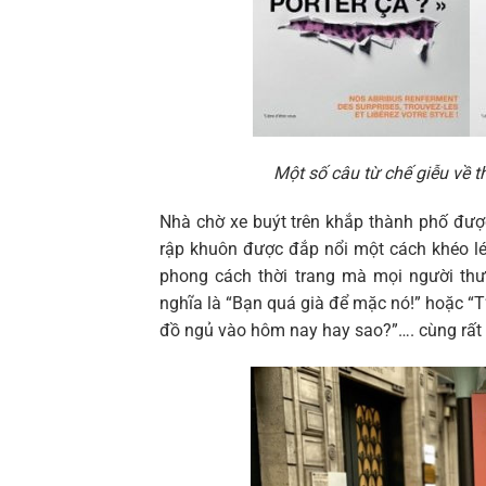
Một số câu từ chế giễu về t
Nhà chờ xe buýt trên khắp thành phố đượ
rập khuôn được đắp nổi một cách khéo lé
phong cách thời trang mà mọi người th
nghĩa là “Bạn quá già để mặc nó!” hoặc “T
đồ ngủ vào hôm nay hay sao?”…. cùng rất 