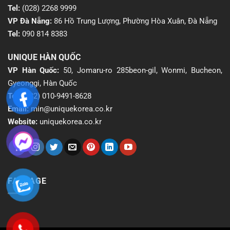
Tel:
(028) 2268 9999
VP Đà Nẵng:
86 Hồ Trung Lượng, Phường Hòa Xuân, Đà Nẵng
Tel:
090 814 8383
UNIQUE HÀN QUỐC
VP Hàn Quốc:
50, Jomaru-ro 285beon-gil, Wonmi, Bucheon,
Gyeonggi, Hàn Quốc
Tel:
(+82) 010-9491-8628
Email:
min@uniquekorea.co.kr
Website:
uniquekorea.co.kr
FANPAGE