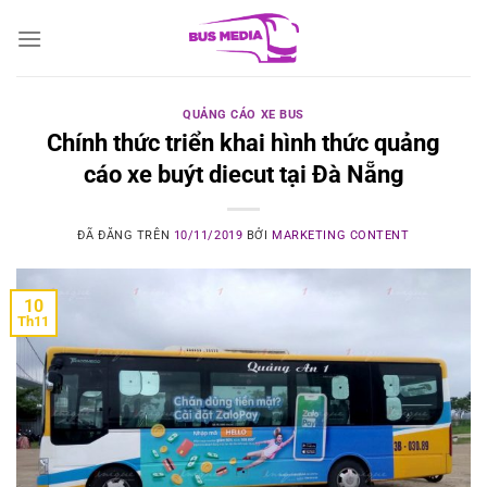
Chuyển
đến
nội
dung
QUẢNG CÁO XE BUS
Chính thức triển khai hình thức quảng
cáo xe buýt diecut tại Đà Nẵng
ĐÃ ĐĂNG TRÊN
10/11/2019
BỞI
MARKETING CONTENT
10
Th11