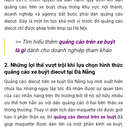
quảng cáo trên xe buýt chạy trong khu vực nội thành,
doanh nghiệp và agency bắt buộc phải dán quảng cáo
diecut. Đây là một tin tức khá mới vì trước đó quảng cáo
diecut chỉ được phép triển khai tại Hà Nội.
>> Tìm hiểu thêm
quảng cáo trên xe buýt
là gì
dành cho doanh nghiệp tham khảo
2. Những lợi thế vượt trội khi lựa chọn hình thức
quảng cáo xe buýt diecut tại Đà Nẵng
Quảng cáo diecut trên xe buýt Đà Nẵng tuy mới xuất hiện
chưa lâu nhưng ngay lập tức đã nhận được sự quan tâm
của các nhãn hàng trên thị trường bởi lẽ nó sở hữu nhiều
ưu thế hơn hẳn so với dán quảng cáo ở hai bên thân xe
thông thường. Thay vì diện tích dán maquette chỉ được giới
hạn ở phần thân xe, thì
quảng cáo diecut trên xe buýt
đã
giúp maquette được dán lên cả một phần kính xe buýt,