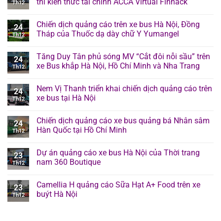
thi kiến thức tài chính ACCA Virtual Finhack
Th12
Chiến dịch quảng cáo trên xe bus Hà Nội, Đồng
24
Tháp của Thuốc dạ dày chữ Y Yumangel
Th12
Tăng Duy Tân phủ sóng MV “Cắt đôi nỗi sầu” trên
24
xe Bus khắp Hà Nội, Hồ Chí Minh và Nha Trang
Th12
Nem Vị Thanh triển khai chiến dịch quảng cáo trên
24
xe bus tại Hà Nội
Th12
Chiến dịch quảng cáo xe bus quảng bá Nhân sâm
24
Hàn Quốc tại Hồ Chí Minh
Th12
Dự án quảng cáo xe bus Hà Nội của Thời trang
23
nam 360 Boutique
Th12
Camellia H quảng cáo Sữa Hạt A+ Food trên xe
23
buýt Hà Nội
Th12