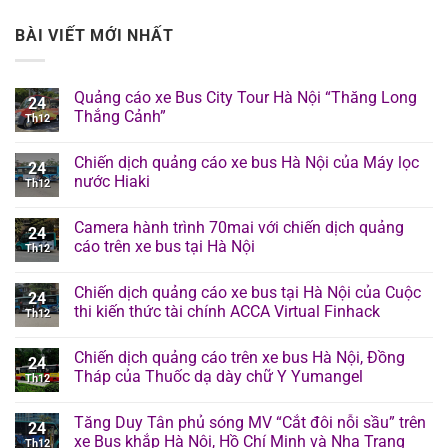
BÀI VIẾT MỚI NHẤT
Quảng cáo xe Bus City Tour Hà Nội “Thăng Long
24
Thắng Cảnh”
Th12
Chiến dịch quảng cáo xe bus Hà Nội của Máy lọc
24
nước Hiaki
Th12
Camera hành trình 70mai với chiến dịch quảng
24
cáo trên xe bus tại Hà Nội
Th12
Chiến dịch quảng cáo xe bus tại Hà Nội của Cuộc
24
thi kiến thức tài chính ACCA Virtual Finhack
Th12
Chiến dịch quảng cáo trên xe bus Hà Nội, Đồng
24
Tháp của Thuốc dạ dày chữ Y Yumangel
Th12
Tăng Duy Tân phủ sóng MV “Cắt đôi nỗi sầu” trên
24
xe Bus khắp Hà Nội, Hồ Chí Minh và Nha Trang
Th12