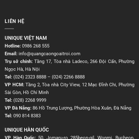
LIÊN HỆ
UNIQUE VIỆT NAM
Hotline:
0986 268 555
Email:
info@quangcaongoaitroi.com
Trụ sở chính:
Tầng 17, Tòa nhà Ladeco, 266 Đội Cấn, Phường
Ngọc Hà, Hà Nội
Tel:
(024) 2323 8888
–
(024) 2266 8888
VP HCM:
Tầng 2, Tòa nhà City View, 12 Mạc Đĩnh Chi, Phường
Sài Gòn, Hồ Chí Minh
Tel:
(028) 2268 9999
VP Đà Nẵng:
86 Hồ Trung Lượng, Phường Hòa Xuân, Đà Nẵng
Tel:
090 814 8383
UNIQUE HÀN QUỐC
VP Hàn Quốc:
50, Jomaru-ro 285beon-gil, Wonmi, Bucheon,