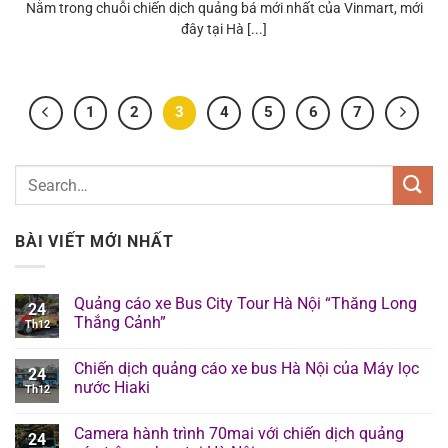
Nằm trong chuỗi chiến dịch quảng bá mới nhất của Vinmart, mới
đây tại Hà [...]
1
2
3
4
5
6
7
BÀI VIẾT MỚI NHẤT
Quảng cáo xe Bus City Tour Hà Nội “Thăng Long
24
Thắng Cảnh”
Th12
Chiến dịch quảng cáo xe bus Hà Nội của Máy lọc
24
nước Hiaki
Th12
Camera hành trình 70mai với chiến dịch quảng
24