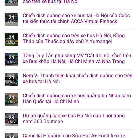
cáo trên xe bus tại Hà Nội
Th12
Chiến dịch quảng cáo xe bus tại Hà Nội của Cuộc
24
thi kiến thức tài chính ACCA Virtual Finhack
Th12
Chiến dịch quảng cáo trên xe bus Hà Nội, Đồng
24
Tháp của Thuốc dạ dày chữ Y Yumangel
Th12
Tăng Duy Tân phủ sóng MV “Cắt đôi nỗi sầu” trên
24
xe Bus khắp Hà Nội, Hồ Chí Minh và Nha Trang
Th12
Nem Vị Thanh triển khai chiến dịch quảng cáo trên
24
xe bus tại Hà Nội
Th12
Chiến dịch quảng cáo xe bus quảng bá Nhân sâm
24
Hàn Quốc tại Hồ Chí Minh
Th12
Dự án quảng cáo xe bus Hà Nội của Thời trang
23
nam 360 Boutique
Th12
Camellia H quảng cáo Sữa Hạt A+ Food trên xe
23