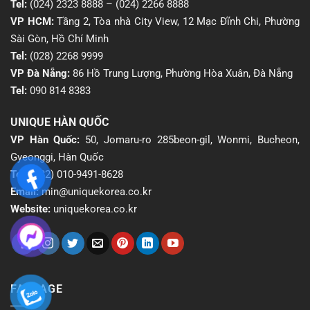
Tel:
(024) 2323 8888
–
(024) 2266 8888
VP HCM:
Tầng 2, Tòa nhà City View, 12 Mạc Đĩnh Chi, Phường
Sài Gòn, Hồ Chí Minh
Tel:
(028) 2268 9999
VP Đà Nẵng:
86 Hồ Trung Lượng, Phường Hòa Xuân, Đà Nẵng
Tel:
090 814 8383
UNIQUE HÀN QUỐC
VP Hàn Quốc:
50, Jomaru-ro 285beon-gil, Wonmi, Bucheon,
Gyeonggi, Hàn Quốc
Tel:
(+82) 010-9491-8628
Email:
min@uniquekorea.co.kr
Website:
uniquekorea.co.kr
FANPAGE