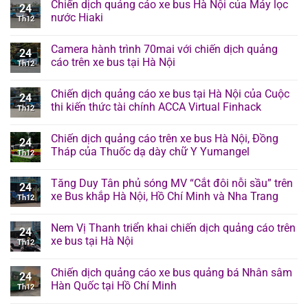
Chiến dịch quảng cáo xe bus Hà Nội của Máy lọc
24
nước Hiaki
Th12
Camera hành trình 70mai với chiến dịch quảng
24
cáo trên xe bus tại Hà Nội
Th12
Chiến dịch quảng cáo xe bus tại Hà Nội của Cuộc
24
thi kiến thức tài chính ACCA Virtual Finhack
Th12
Chiến dịch quảng cáo trên xe bus Hà Nội, Đồng
24
Tháp của Thuốc dạ dày chữ Y Yumangel
Th12
Tăng Duy Tân phủ sóng MV “Cắt đôi nỗi sầu” trên
24
xe Bus khắp Hà Nội, Hồ Chí Minh và Nha Trang
Th12
Nem Vị Thanh triển khai chiến dịch quảng cáo trên
24
xe bus tại Hà Nội
Th12
Chiến dịch quảng cáo xe bus quảng bá Nhân sâm
24
Hàn Quốc tại Hồ Chí Minh
Th12