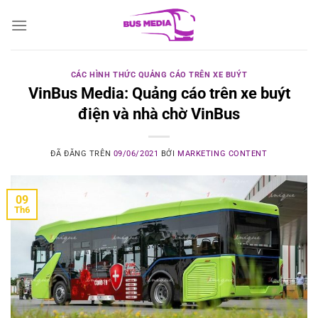
Chuyển
đến
nội
dung
CÁC HÌNH THỨC QUẢNG CÁO TRÊN XE BUÝT
VinBus Media: Quảng cáo trên xe buýt
điện và nhà chờ VinBus
ĐÃ ĐĂNG TRÊN
09/06/2021
BỞI
MARKETING CONTENT
09
Th6