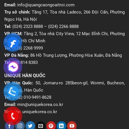
Email:
info@quangcaongoaitroi.com
Trụ sở chính:
Tầng 17, Tòa nhà Ladeco, 266 Đội Cấn, Phường
Ngọc Hà, Hà Nội
Tel:
(024) 2323 8888
–
(024) 2266 8888
VP HCM:
Tầng 2, Tòa nhà City View, 12 Mạc Đĩnh Chi, Phường
Sài Gòn, Hồ Chí Minh
Tel:
(028) 2268 9999
VP Đà Nẵng:
86 Hồ Trung Lượng, Phường Hòa Xuân, Đà Nẵng
Tel:
090 814 8383
UNIQUE HÀN QUỐC
VP Hàn Quốc:
50, Jomaru-ro 285beon-gil, Wonmi, Bucheon,
Gyeonggi, Hàn Quốc
Tel:
(+82) 010-9491-8628
Email:
min@uniquekorea.co.kr
Website:
uniquekorea.co.kr